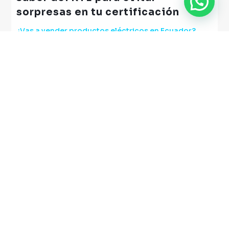
sorpresas en tu certificación
¿Vas a vender productos eléctricos en Ecuador?
Esto debes saber del RTE para evi...
Ver más
|
Certificación de productos
Jun 11, 2025