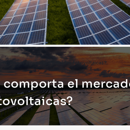
mporta el mercado de celdas fotovoltaicas?​
 comporta el mercad
tovoltaicas?​