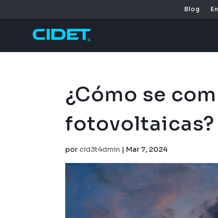
Blog
E
¿Cómo se comp
fotovoltaicas?​
por
cid3t4dmin
|
Mar 7, 2024