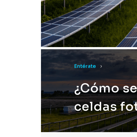
Entérate
¿Cómo se co
5
¿Cómo se
celdas fo