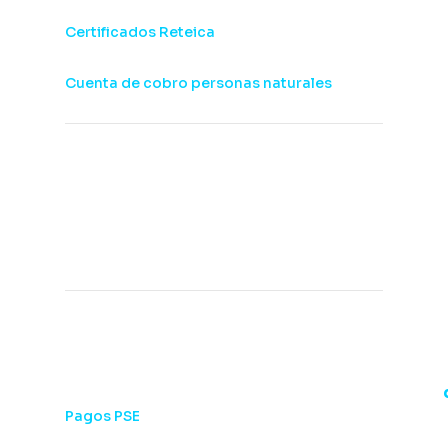
Certificados Reteica
Cuenta de cobro personas naturales
Ofertas de trabajo:
Trabaja con nosotros
Zona de pagos:
Pagos PSE