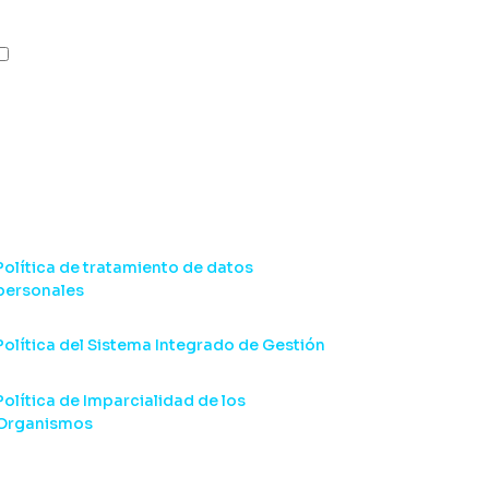
cómo deseas que nos comuniquemos:
Acepto recibir otras
comunicaciones de CIDET.
*
Política de tratamiento de datos
personales
Política del Sistema Integrado de Gestión
Política de Imparcialidad de los
Organismos