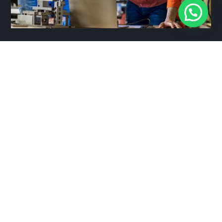
Evaluación técnica de
proveedores
Evalúa tus proveedores para garantizar que
cumplan con los más altos estándares
técnicos.
Cotiza aquí
Conoce más