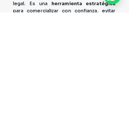
legal. Es una
herramienta estratégica
para comercializar con confianza, evitar
problemas en aduanas, proteger tu marca
y asegurar que tu producto llegue al
mercado con respaldo.
Y si necesitas orientación, en CIDET
estamos listos para acompañarte paso a
paso.
¿Tienes dudas sobre cuál RTE
aplica a tu producto o si tus
ensayos son válidos? Escríbenos
y revisamos juntos tu caso.