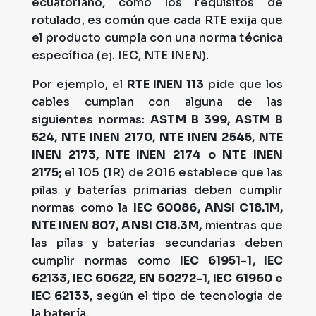
ecuatoriano, como los requisitos de
rotulado, es común que cada RTE exija que
el producto cumpla con una norma técnica
específica (ej. IEC, NTE INEN).
Por ejemplo, el
RTE INEN 113
pide que los
cables cumplan con alguna de las
siguientes normas:
ASTM B 399, ASTM B
524, NTE INEN 2170, NTE INEN 2545, NTE
INEN 2173, NTE INEN 2174 o NTE INEN
2175;
el 105 (1R) de 2016 establece que las
pilas y baterías primarias deben cumplir
normas como la
IEC 60086, ANSI C18.1M,
NTE INEN 807, ANSI C18.3M,
mientras que
las pilas y baterías secundarias deben
cumplir normas como
IEC 61951-1, IEC
62133, IEC 60622, EN 50272-1, IEC 61960 e
IEC 62133,
según el tipo de tecnología de
la batería.