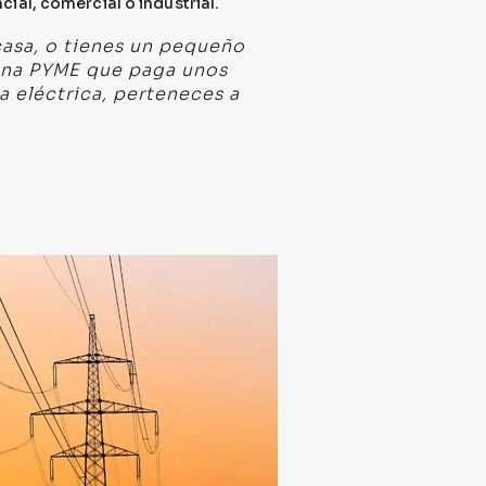
cial, comercial o industrial.
casa, o tienes un pequeño
una PYME que paga unos
 eléctrica, perteneces a