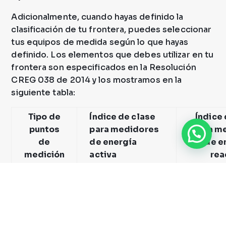
Adicionalmente, cuando hayas definido la
clasificación de tu frontera, puedes seleccionar
tus equipos de medida según lo que hayas
definido. Los elementos que debes utilizar en tu
frontera son especificados en la Resolución
CREG 038 de 2014 y los mostramos en la
siguiente tabla:
Tipo de
Índice de clase
Índice
puntos
para medidores
para m
de
de energía
de e
medición
activa
rea
1
0,2 S
2 y 3
0,5 S
4
1