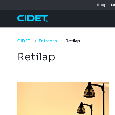
Blog
E
CIDET
Entradas
Retilap
$
$
Retilap